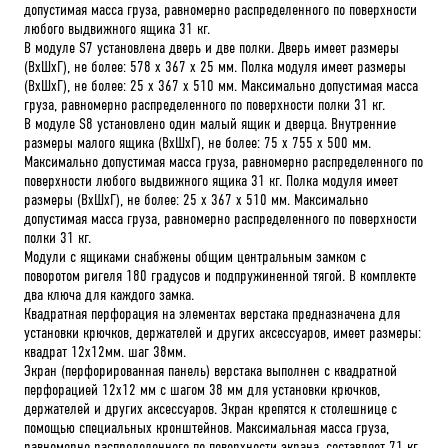
допустимая масса груза, равномерно распределенного по поверхности
любого выдвижного ящика 31 кг.
В модуле S7 установлена дверь и две полки. Дверь имеет размеры
(ВхШхГ), не более: 578 х 367 х 25 мм. Полка модуля имеет размеры
(ВхШхГ), не более: 25 х 367 х 510 мм. Максимально допустимая масса
груза, равномерно распределенного по поверхности полки 31 кг.
В модуле S8 установлено один малый ящик и дверца. Внутренние
размеры малого ящика (ВхШхГ), не более: 75 х 755 х 500 мм.
Максимально допустимая масса груза, равномерно распределенного по
поверхности любого выдвижного ящика 31 кг. Полка модуля имеет
размеры (ВхШхГ), не более: 25 х 367 х 510 мм. Максимально
допустимая масса груза, равномерно распределенного по поверхности
полки 31 кг.
Модули с ящиками снабжены общим центральным замком с
поворотом ригеля 180 градусов и подпружиненной тягой. В комплекте
два ключа для каждого замка.
Квадратная перфорация на элементах верстака предназначена для
установки крючков, держателей и других аксессуаров, имеет размеры:
квадрат 12х12мм. шаг 38мм.
Экран (перфорированная панель) верстака выполнен с квадратной
перфорацией 12х12 мм с шагом 38 мм для установки крючков,
держателей и других аксессуаров. Экран крепятся к столешнице с
помощью специальных кронштейнов. Максимальная масса груза,
равномерно распределенного по поверхности экрана, составляет 71 кг.