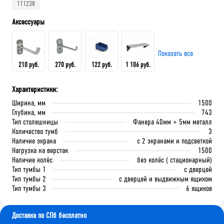
111238
Аксессуары
Показать все
210 руб.
270 руб.
122 руб.
1 106 руб.
Характеристики:
Крючок 80 мм.
Крючок 125 мм.
Лоток складской 165х100х75
QDR-3 Полка (130х586х205)
Ширина, мм
1500
мм
Глубина, мм
743
Тип столешницы
Фанера 40мм + 5мм металл
Количество тумб
3
В корзину
В корзину
Наличие экрана
с 2 экранами и подсветкой
В корзину
В корзину
Нагрузка на верстак
1500
Наличие колёс
без колёс ( стационарный)
Тип тумбы 1
с дверцей
Тип тумбы 2
с дверцей и выдвижным ящиком
Тип тумбы 3
6 ящиков
Доставка по СПб бесплатно