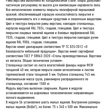
Рама верстака выполнена их холоднокатаной стали. Опоры допускают
частичную регулировку по высоте для компенсации неровности пола.
Все металлические элементы покрыты полиэфирной порошковой
краской, обеспечивающей хорошую износостойкость покрытия и
невосприимчивость его к моющим средствам и смазочным веществам.
Цвет и текстура покрытия рамы верстака, накладки столешницы,
корпусов модулей RAL 7024, гладкая, глянцевая. Цвет и текстура
покрытия лицевых панелей ящиков и боковых перфопанелей RAL
7035, гладкая, глянцевая. Цвет и текстура покрытия накладок ручек
ящиков RAL 9006, гладкая, глянцевая.
Верстак имеет декларацию соответствия ТР ТС 025/2012 «О
безопасности мебельной продукции». Верстак имеет сертификат
соответствия ГОСТ Р 58863-2020 «Столы производственные. Верстаки
из металла. Общие технические условия».
Столешница состоит из листа влагостойкой фанеры марки ФСФ
толщиной 40 мм, которая покрыта лаком-антисептиком и листом
горячекатаной стали толщиной 5 мм. Глубина столешниц 743 мм.
Максимальная масса груза, равномерно распределенного по
столешнице, составляет 1500 кг.
Модуль верстака выполнен сварными. Ящики в модулях
устанавливаются на шариковых телескопических направляющих
полного выдвижения.
В модуле S6 установлено шесть малых ящиков. Внутренние размеры
малых ящиков (ВхШхГ), не более: 75 х 340 х 500 мм. Максимально