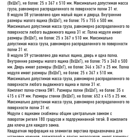
(ВхШхГ), не более: 25 х 367 х 510 мм. Максимально допустимая масса
груза, равномерно распределенного по поверхности полки 31 кг.
В модуле S8 установлено один малый ящик и дверца. Внутренние
размеры малого ящика (ВхШхГ), не более: 75 х 755 х 500 мм.
Максимально допустимая масса груза, равномерно распределенного по
поверхности любого выдвижного ящика 31 кг. Полка модуля имеет
размеры (ВхШхГ), не более: 25 х 367 х 510 мм. Максимально
допустимая масса груза, равномерно распределенного по поверхности
полки 31 кг.
В модуле S9 установлено два малых ящика, дверь и одна полка.
Внутренние размеры малого ящика (ВхШхГ), не более: 75 х 340 х 500
мм. Дверь имеет размеры (ВхШхГ), не более: 346 х 367 х 25 мм. Полка
модуля имеет размеры (ВхШхГ), не более: 25 х 367 х 510 мм.
Максимально допустимая масса груза, равномерно распределенного по
поверхности любого выдвижного ящика и полки 31 кг.
Комплект полка-стенка SW1. Размеры полки (ВхШхГ), не более: 35 х
415 х 619 мм. Размеры стенки (ВхШхГ), не более: 652 х 415 х 25 мм.
Максимально допустимая масса груза, равномерно распределенного по
поверхности полки 31 кг.
Модули с ящиками снабжены общим центральным замком с
поворотом ригеля 180 градусов и подпружиненной тягой. В комплекте
два ключа для каждого замка.
Квадратная перфорация на элементах верстака предназначена для
установки крючков, держателей и других аксессуаров, имеет размеры: