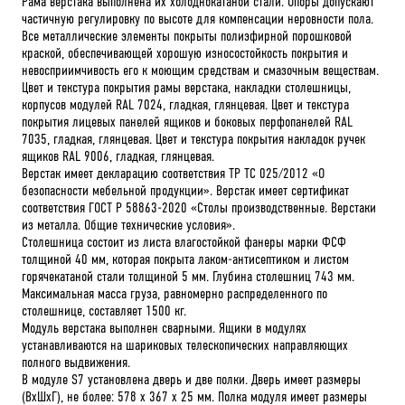
Рама верстака выполнена их холоднокатаной стали. Опоры допускают
частичную регулировку по высоте для компенсации неровности пола.
Все металлические элементы покрыты полиэфирной порошковой
краской, обеспечивающей хорошую износостойкость покрытия и
невосприимчивость его к моющим средствам и смазочным веществам.
Цвет и текстура покрытия рамы верстака, накладки столешницы,
корпусов модулей RAL 7024, гладкая, глянцевая. Цвет и текстура
покрытия лицевых панелей ящиков и боковых перфопанелей RAL
7035, гладкая, глянцевая. Цвет и текстура покрытия накладок ручек
ящиков RAL 9006, гладкая, глянцевая.
Верстак имеет декларацию соответствия ТР ТС 025/2012 «О
безопасности мебельной продукции». Верстак имеет сертификат
соответствия ГОСТ Р 58863-2020 «Столы производственные. Верстаки
из металла. Общие технические условия».
Столешница состоит из листа влагостойкой фанеры марки ФСФ
толщиной 40 мм, которая покрыта лаком-антисептиком и листом
горячекатаной стали толщиной 5 мм. Глубина столешниц 743 мм.
Максимальная масса груза, равномерно распределенного по
столешнице, составляет 1500 кг.
Модуль верстака выполнен сварными. Ящики в модулях
устанавливаются на шариковых телескопических направляющих
полного выдвижения.
В модуле S7 установлена дверь и две полки. Дверь имеет размеры
(ВхШхГ), не более: 578 х 367 х 25 мм. Полка модуля имеет размеры