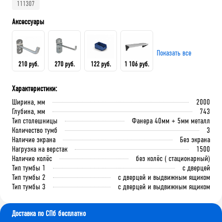
111307
Аксессуары
Показать все
210 руб.
270 руб.
122 руб.
1 106 руб.
Характеристики:
Крючок 80 мм.
Крючок 125 мм.
Лоток складской 165х100х75
QDR-3 Полка (130х586х205)
Ширина, мм
2000
мм
Глубина, мм
743
Тип столешницы
Фанера 40мм + 5мм металл
Количество тумб
3
В корзину
В корзину
Наличие экрана
Без экрана
В корзину
В корзину
Нагрузка на верстак
1500
Наличие колёс
без колёс ( стационарный)
Тип тумбы 1
с дверцей
Тип тумбы 2
с дверцей и выдвижным ящиком
Тип тумбы 3
с дверцей и выдвижным ящиком
Доставка по СПб бесплатно