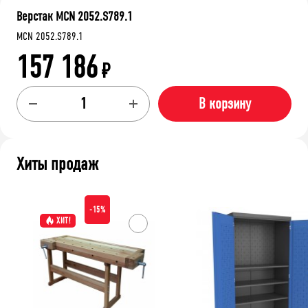
Верстак MCN 2052.S789.1
MCN 2052.S789.1
157 186
₽
В корзину
Хиты продаж
-15%
ХИТ!