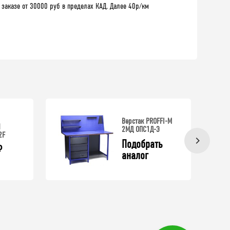
 заказе от 30000 руб в пределах КАД. Далее 40р/км
Верстак PROFFI-M
N
2МД ОПС1Д-Э
2F
Подобрать 
₽
аналог