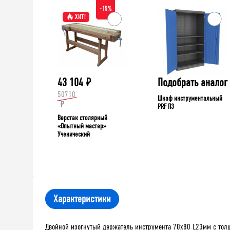
-15%
ХИТ!
43 104
₽
Подобрать аналог
50710
Шкаф инструментальный
₽
PRF П3
Верстак столярный
«Опытный мастер»
Ученический
Характеристики
Двойной изогнутый держатель инструмента 70х80 L23мм с толщ