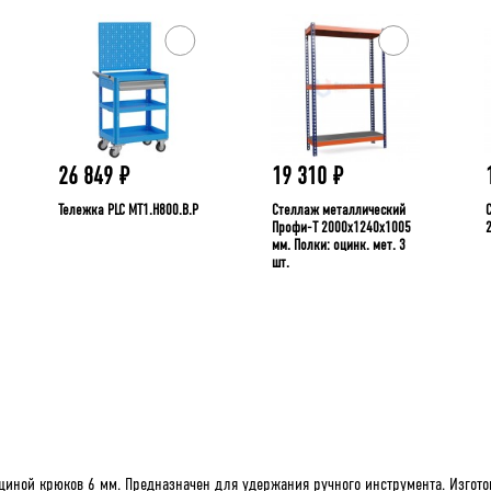
26 849
₽
19 310
₽
Тележка PLC МT1.H800.В.Р
Стеллаж металлический
Профи-Т 2000x1240x1005
мм. Полки: оцинк. мет. 3
шт.
иной крюков 6 мм. Предназначен для удержания ручного инструмента. Изготов