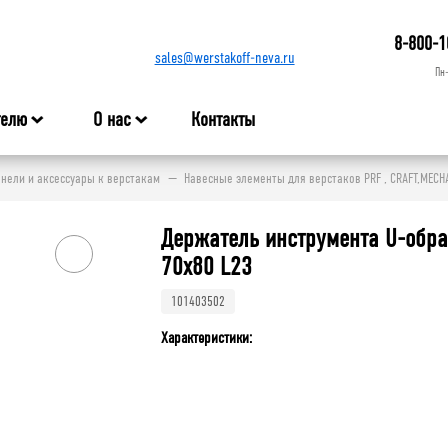
8-800-1
sales@werstakoff-neva.ru
Пн
телю
О нас
Контакты
нели и аксессуары к верстакам
Навесные элементы для верстаков PRF , CRAFT,MECH
Держатель инструмента U-обр
70х80 L23
101403502
Характеристики: