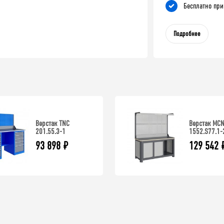
Бесплатно при
Подробнее
Верстак TNC
Верстак MC
201.55.3-1
1552.S77.1-
93 898
₽
129 542