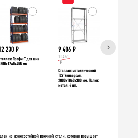
ХИТ!
12 230
₽
9 406
₽
39 335
10451
Стеллаж Профи-Т для шин
Верстак TNC 
₽
2500x1240x455 мм
Стеллаж металлический
ТСУ Универсал,
2000x1060x300 мм. Полки:
метал. 4 шт.
лен из износостойкой прочной стали, которая повышает