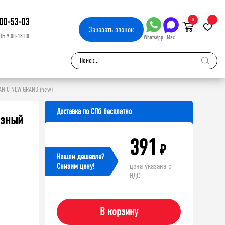
00-53-03
0
Заказать
звонок
-Пт 9.00-18.00
WhatsApp
Max
ANIC NEW,GRAND (new)
Доставка по СПб бесплатно
азный
391
₽
Нашли дешевле?
Cнизим цену!
цена указана с
НДС
В корзину