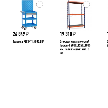
26 849
₽
19 310
₽
Тележка PLC МT1.H800.В.Р
Стеллаж металлический
Профи-Т 2000x1240x1005
мм. Полки: оцинк. мет. 3
шт.