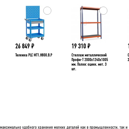
26 849
₽
19 310
₽
Тележка PLC МT1.H800.В.Р
Стеллаж металлический
Профи-Т 2000x1240x1005
мм. Полки: оцинк. мет. 3
шт.
максимально удобного хранения мелких деталей как в промышленности, так и 