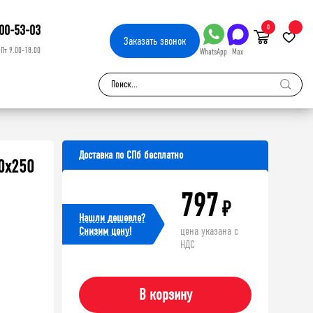
00-53-03
0
Заказать
звонок
-Пт 9.00-18.00
WhatsApp
Max
Доставка по СПб бесплатно
0x250
797
₽
Нашли дешевле?
Cнизим цену!
цена указана с
НДС
В корзину