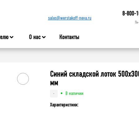
8-800-1
sales@werstakoff-neva.ru
Пн
телю
О нас
Контакты
Синий складской лоток 500x30
мм
В наличии
-
Характеристики: