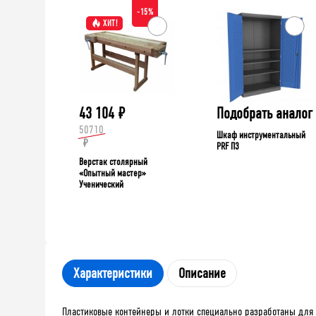
-15%
ХИТ!
43 104
₽
Подобрать аналог
50710
Шкаф инструментальный
₽
PRF П3
Верстак столярный
«Опытный мастер»
Ученический
Характеристики
Описание
Пластиковые контейнеры и лотки специально разработаны для 