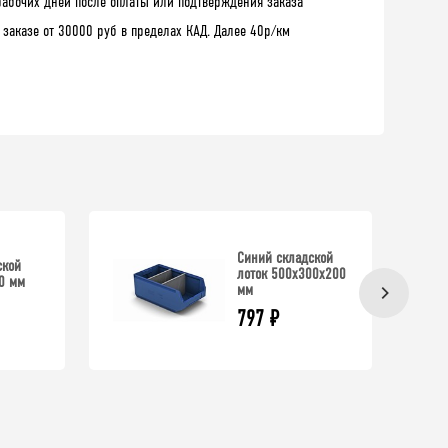
рабочих дней после оплаты или подтверждения заказа
 заказе от 30000 руб в пределах КАД. Далее 40р/км
Синий складской
ской
лоток 500х300х200
0 мм
мм
797
₽