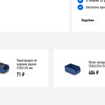
В течении 3х 
Бесплатно при
Подробнее
Перегородка по
Лоток склад
ширине ящика
350х225х15
220х140 мм
404
₽
71
₽