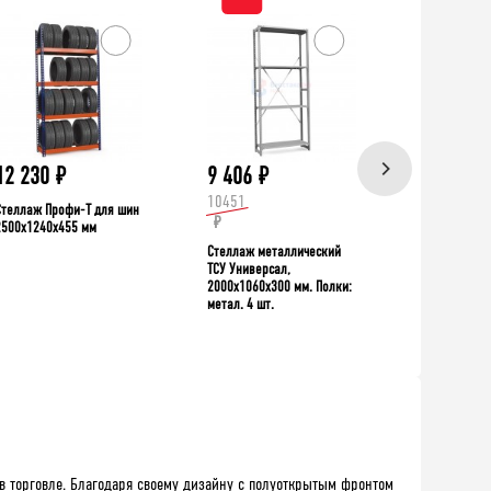
ХИТ!
12 230
₽
9 406
₽
39 335
10451
Стеллаж Профи-Т для шин
Верстак TNC 
₽
2500x1240x455 мм
Стеллаж металлический
ТСУ Универсал,
2000x1060x300 мм. Полки:
метал. 4 шт.
в торговле. Благодаря своему дизайну с полуоткрытым фронтом