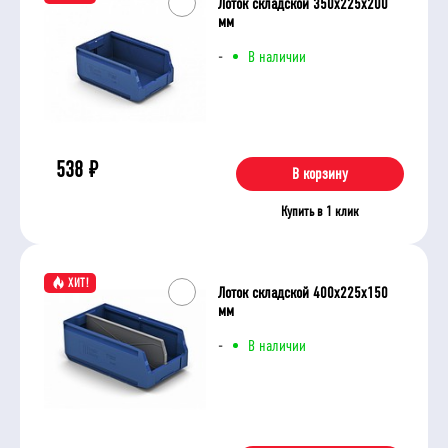
Лоток складской 350x225x200
мм
-
В наличии
538
₽
В корзину
Купить в 1 клик
ХИТ!
Лоток складской 400х225х150
мм
-
В наличии